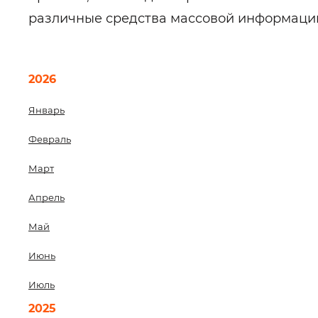
различные средства массовой информаци
2026
Январь
Февраль
Март
Апрель
Май
Июнь
Июль
2025