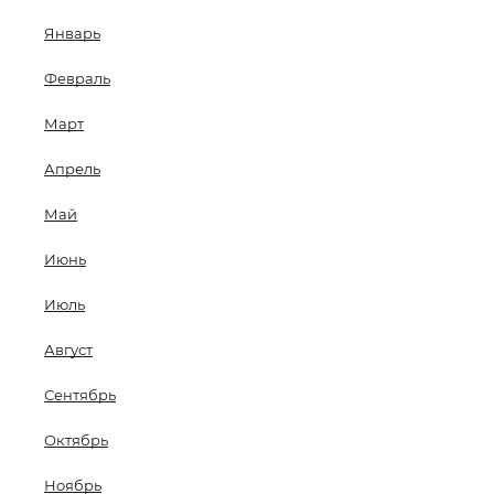
Январь
Февраль
Март
Апрель
Май
Июнь
Июль
Август
Сентябрь
Октябрь
Ноябрь