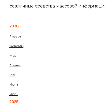
различные средства массовой информаци
2026
Январь
Февраль
Март
Апрель
Май
Июнь
Июль
2025