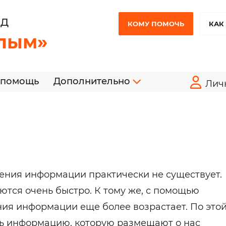
НД
КОМУ ПОМОЧЬ
КАК
лым»
 помощь
Дополнительно
Лич
ния информации практически не существует.
тся очень быстро. К тому же, с помощью
ния информации еще более возрастает. По это
ть информацию, которую размещают о нас