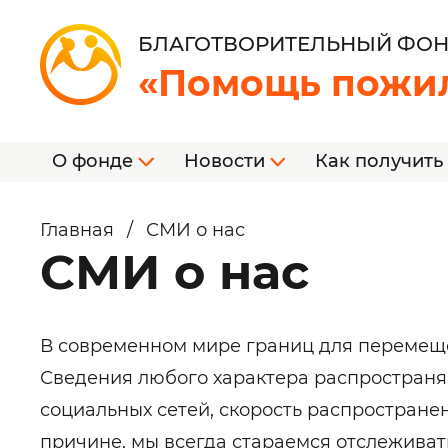
БЛАГОТВОРИТЕЛЬНЫЙ ФО
«Помощь пожи
О фонде
Новости
Как получить
Главная
/
СМИ о нас
СМИ о нас
В современном мире границ для перемеще
Сведения любого характера распространяю
социальных сетей, скорость распростране
причине, мы всегда стараемся отслежива