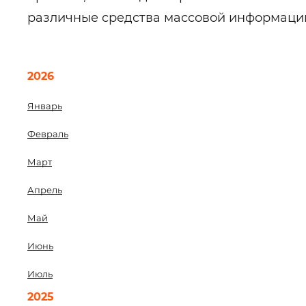
различные средства массовой информаци
2026
Январь
Февраль
Март
Апрель
Май
Июнь
Июль
2025