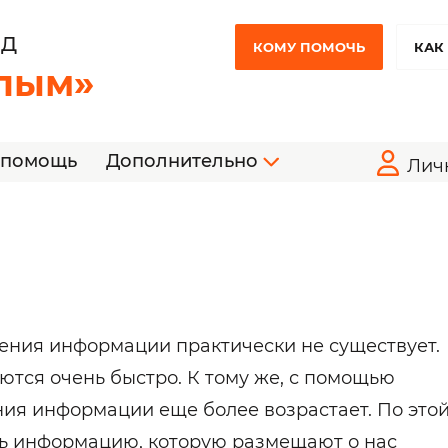
НД
КОМУ ПОМОЧЬ
КАК
лым»
 помощь
Дополнительно
Лич
ния информации практически не существует.
тся очень быстро. К тому же, с помощью
ния информации еще более возрастает. По это
ть информацию, которую размещают о нас