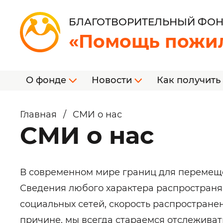
БЛАГОТВОРИТЕЛЬНЫЙ ФО
«Помощь пожи
О фонде
Новости
Как получить
Главная
/
СМИ о нас
СМИ о нас
В современном мире границ для перемеще
Сведения любого характера распространяю
социальных сетей, скорость распростране
причине, мы всегда стараемся отслежива