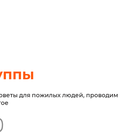
уппы
советы для пожилых людей, проводим
гое