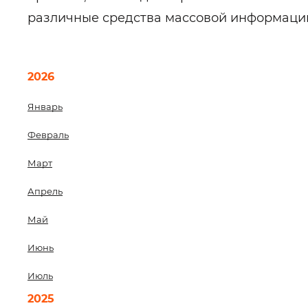
различные средства массовой информаци
2026
Январь
Февраль
Март
Апрель
Май
Июнь
Июль
2025