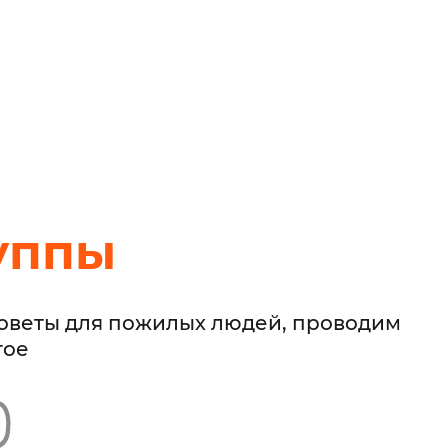
уппы
советы для пожилых людей, проводим
гое