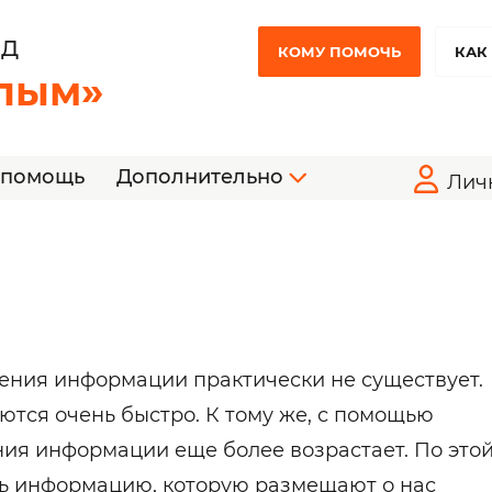
НД
КОМУ ПОМОЧЬ
КАК
лым»
 помощь
Дополнительно
Лич
ния информации практически не существует.
тся очень быстро. К тому же, с помощью
ния информации еще более возрастает. По это
ть информацию, которую размещают о нас