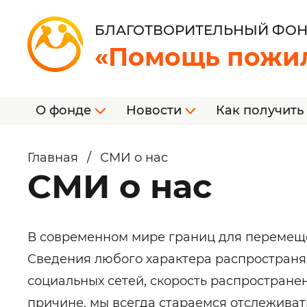
БЛАГОТВОРИТЕЛЬНЫЙ ФО
«Помощь пожи
О фонде
Новости
Как получить
Главная
/
СМИ о нас
СМИ о нас
В современном мире границ для перемеще
Сведения любого характера распространяю
социальных сетей, скорость распростране
причине, мы всегда стараемся отслежива