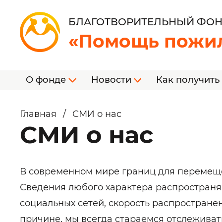
БЛАГОТВОРИТЕЛЬНЫЙ ФО
«Помощь пожи
О фонде
Новости
Как получить
Главная
/
СМИ о нас
СМИ о нас
В современном мире границ для перемеще
Сведения любого характера распространяю
социальных сетей, скорость распростране
причине, мы всегда стараемся отслежива