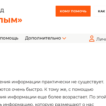
НД
КОМУ ПОМОЧЬ
КАК
лым»
 помощь
Дополнительно
Лич
ния информации практически не существует.
тся очень быстро. К тому же, с помощью
ния информации еще более возрастает. По это
ть информацию, которую размещают о нас