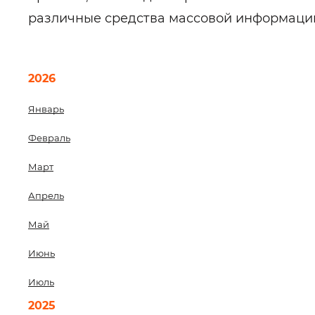
различные средства массовой информаци
2026
Январь
Февраль
Март
Апрель
Май
Июнь
Июль
2025