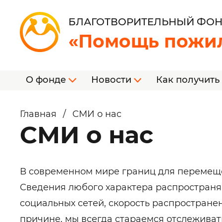
БЛАГОТВОРИТЕЛЬНЫЙ ФО
«Помощь пожи
О фонде
Новости
Как получить
Главная
/
СМИ о нас
СМИ о нас
В современном мире границ для перемеще
Сведения любого характера распространяю
социальных сетей, скорость распростране
причине, мы всегда стараемся отслежива