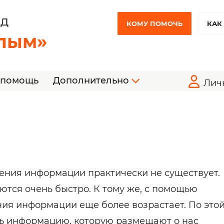
НД
КОМУ ПОМОЧЬ
КАК
лым»
 помощь
Дополнительно
Лич
ния информации практически не существует.
тся очень быстро. К тому же, с помощью
ния информации еще более возрастает. По это
ть информацию, которую размещают о нас