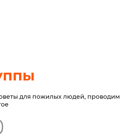
уппы
советы для пожилых людей, проводим
гое