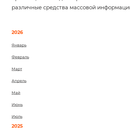
различные средства массовой информаци
2026
Январь
Февраль
Март
Апрель
Май
Июнь
Июль
2025