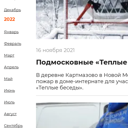
Декабрь
2022
Январь
Февраль
16 ноября 2021
Март
Подмосковные «Теплые 
Апрель
В деревне Картмазово в Новой 
Май
пожар в доме-интернате для уча
«Теплые беседы».
Июнь
Июль
Август
Сентябрь