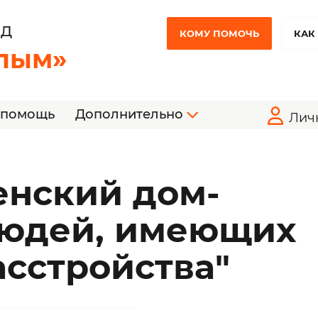
НД
КОМУ ПОМОЧЬ
КАК
лым»
 помощь
Дополнительно
Лич
енский дом-
людей, имеющих
асстройства"