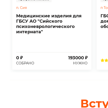
п. Сия
п Т
Медицинские изделия для
ГБ
ГБСУ АО "Сийского
до
психоневрологического
об
интерната"
0 ₽
193000 ₽
СОБРАНО
НУЖНО
Вст