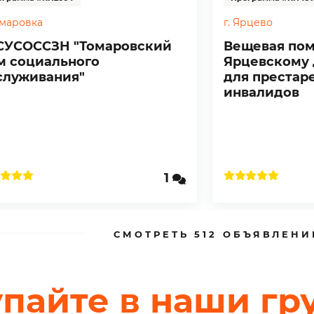
омаровка
г. Ярцево
СУСОССЗН "Томаровский
Вещевая по
м социального
Ярцевскому 
служивания"
для престар
инвалидов
1
СМОТРЕТЬ 512 ОБЪЯВЛЕНИ
упайте в наши гр