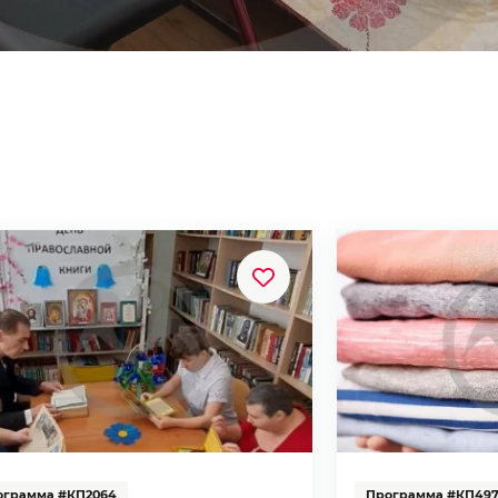
ограмма #КП2064
Программа #КП497