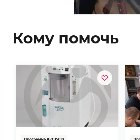
Кому помочь
Программа #КП15610
Пр