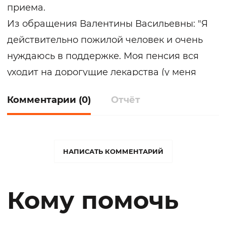
приема.
Из обращения Валентины Васильевны: "Я
действительно пожилой человек и очень
нуждаюсь в поддержке. Моя пенсия вся
уходит на дорогущие лекарства (у меня
поставлен уже третий кардиостимулятор)
Комментарии (0)
Отчёт
и питание. Инвалидность не оформили,
сказав, что мне она ничего не даст. А я
ещё на общественных началах работаю с
молодыми учёными в рамках Виртуальной
НАПИСАТЬ КОММЕНТАРИЙ
МежВузовской лаборатории (ВМВЛ) в
области цифровизации инженерии и
Кому помочь
образования. И часть пенсии уходит на
оплату текущих расходов ВМВЛ. Врачи