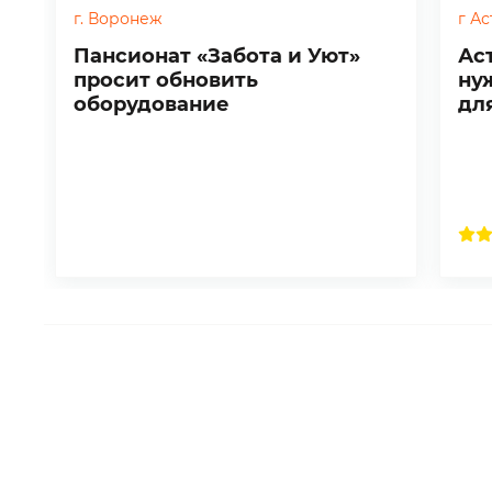
г. Воронеж
г А
Пансионат «Забота и Уют»
Ас
просит обновить
ну
оборудование
дл