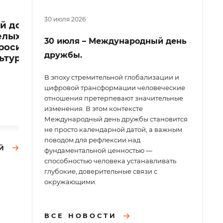
с Красноармейское
30 июля 2026
й дом-интернат
Красноармейскому
елых и
спецпансионату нужно
30 июля – Международный день
росит 20 книг по
книг для пациентов
дружбы.
ьтуре и
В эпоху стремительной глобализации и
цифровой трансформации человеческие
отношения претерпевают значительные
2
изменения. В этом контексте
Международный день дружбы становится
не просто календарной датой, а важным
поводом для рефлексии над
Й
фундаментальной ценностью —
способностью человека устанавливать
глубокие, доверительные связи с
окружающими.
ВСЕ НОВОСТИ