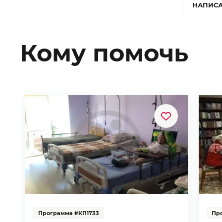
НАПИСА
Кому помочь
Программа #КП1733
Пр