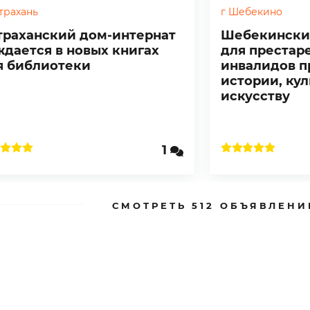
страхань
г Шебекино
траханский дом-интернат
Шебекински
ждается в новых книгах
для престар
я библиотеки
инвалидов п
истории, кул
искусству
1
СМОТРЕТЬ 512 ОБЪЯВЛЕНИ