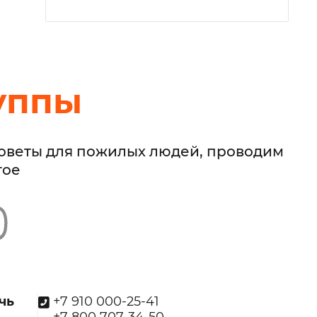
уппы
советы для пожилых людей, проводим
гое
чь
+7 910 000-25-41