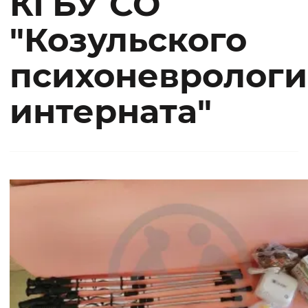
КГБУ СО
"Козульского
психоневрологи
интерната"