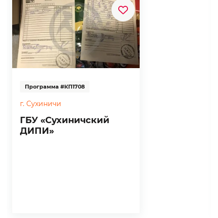
Обеспечивать должный реальный уход за
пожилой женщиной стало ещё трудней.
Поэтому по обоюдному соглашению
родные решили обратиться за помощью в
Благотворительный фонд «Помощь
Программа #КП1708
пожилым».
г. Сухиничи
В наших силах сделать её жизнь легче.
ГБУ «Сухиничский
ДИПИ»