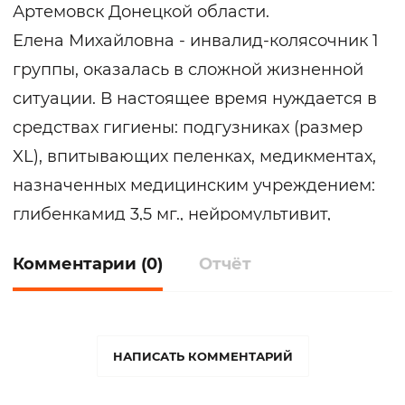
Артемовск Донецкой области.
Елена Михайловна - инвалид-колясочник 1
группы, оказалась в сложной жизненной
ситуации. В настоящее время нуждается в
средствах гигиены: подгузниках (размер
XL), впитывающих пеленках, медикментах,
назначенных медицинским учреждением:
глибенкамид 3,5 мг., нейромультивит,
метформин 1000, лизиноприл 10 мг.,
Комментарии (0)
Отчёт
бисопролол 2,5 мг., аторвастатин 20 мг.,
моксонидин 0,2 мг., окталипен 600 мг.
Каждый, кому не безразлична судьба
другого человека, может принять участие
НАПИСАТЬ КОММЕНТАРИЙ
в данном сборе. Вы можете рассказать