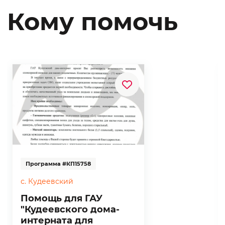
знакомым о деятельности Фонда, купить
Кому помочь
лекарства, средства гигиены, или внести
посильное пожертвование на нашем
сайте. Любая помощь очень важна для тех,
кто в этом действительно нуждается.
Программа #КП15758
с. Кудеевский
Помощь для ГАУ
"Кудеевского дома-
интерната для