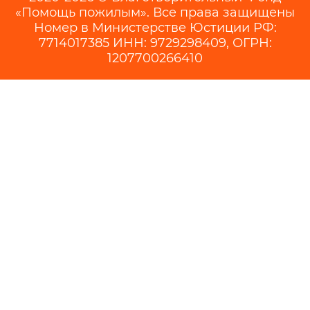
«Помощь пожилым». Все права защищены
Номер в Министерстве Юстиции РФ:
7714017385 ИНН: 9729298409, ОГРН:
1207700266410