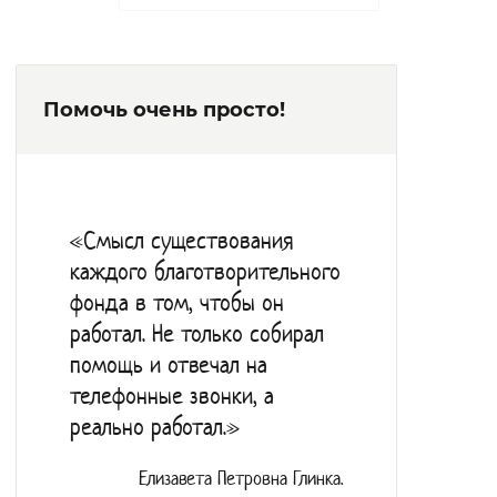
расположен изолятор.
Психолог и воспитатель занимаются
социальной реабилитацией постояльцев:
Помочь очень просто!
консультируют, проводят развивающие
занятия.
Разноплановая кружковая деятельность:
«Волшебный клубок», «Фантазии из
«Смысл существования
природного материала», «Волшебная
каждого благотворительного
ниточка» – в этих кружках посредством
фонда в том, чтобы он
трудотерапии клиенты развивают
работал. Не только собирал
моторику и творческое мышление. В
помощь и отвечал на
кружке «Магия музыки» проходят сеансы
телефонные звонки, а
реально работал.»
музыкатерапии. С поделками и
художественными работами постояльцы
Елизавета Петровна Глинка.