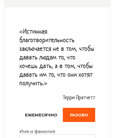
лаборатория для заборов клинических
анализов, ультразвуковые установки,
кабинет физиотерапии с современным
«Истинная
оборудованием. Для активных видов
благотворительность
спорта на свежем воздухе оборудованы
заключается не в том, чтобы
спортивные площадки.
давать людям то, что
Досуговые комнаты оснащены
хочешь дать, а в том, чтобы
телевизорами, столами для настольных
давать им то, что они хотят
получить.»
игр. Работает библиотека, кинозал на 200
посадочных мест, компьютерный класс с
Терри Пратчетт
выходом в Интернет. Для прохождения
социальной реабилитации получателям
EЖЕМЕСЯЧНО
РАЗОВО
услуг предлагается участие в
Имя и фамилия
трудотерапии в швейной, столярной