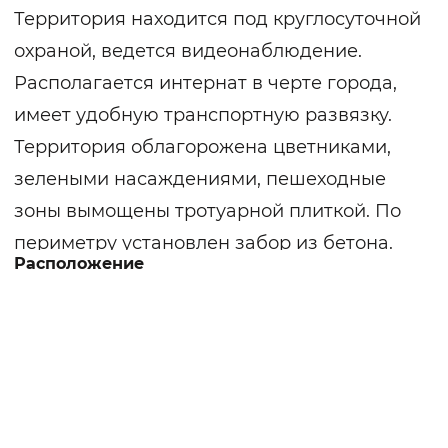
Территория находится под круглосуточной
охраной, ведется видеонаблюдение.
Располагается интернат в черте города,
имеет удобную транспортную развязку.
Территория облагорожена цветниками,
зелеными насаждениями, пешеходные
зоны вымощены тротуарной плиткой. По
периметру установлен забор из бетона.
Расположение
Учреждение оказывает социальное
обслуживание в стационарной форме
людям с хроническими психическими
заболеваниями.
Административные здания имеют три
этажа, соединены теплыми переходами.