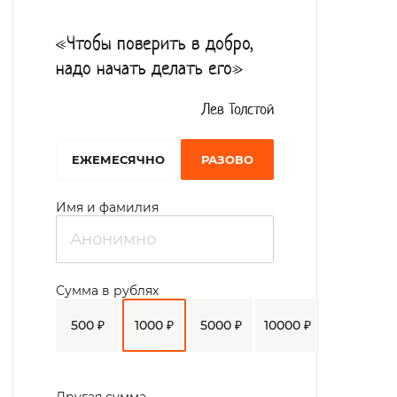
когнитивных функций.
«Чтобы поверить в добро,
Персонал пансиона оказывает
надо начать делать его»
психологическую помощь и поддержку.
Сбалансированное четырехразовое
Лев Толстой
питание.
EЖЕМЕСЯЧНО
РАЗОВО
Зоны для комфортного отдыха, досуга и
общения украшены цветами и картинами.
Имя и фамилия
Там можно посмотреть телевизор,
пообщаться с другими проживающими,
почитать книги. В распоряжении
Сумма в рублях
постояльцев – наборы для творчества, с
500 ₽
1000 ₽
5000 ₽
10000 ₽
помощью которых они могут рисовать,
вязать, лепить.
Большое внимание уделяется прогулкам и