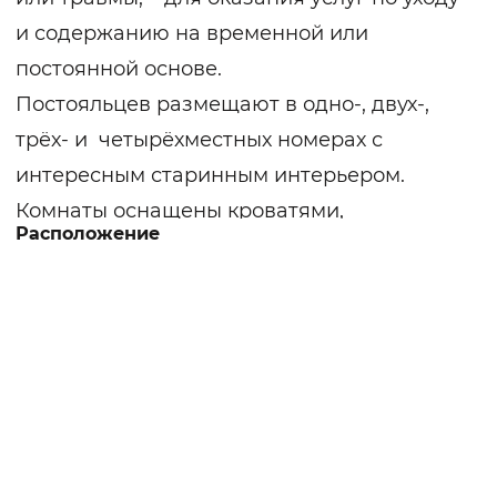
и содержанию на временной или
постоянной основе.
Постояльцев размещают в одно-, двух-,
трёх- и четырёхместных номерах с
интересным старинным интерьером.
Комнаты оснащены кроватями,
Расположение
тумбочками, шкафом, украшены шторами
и зеркалами.
Специалисты пансионата оказывают
медицинский сестринский уход клиентам,
требующим круглосуточной
профессиональной заботы.
Сотрудники помогают в кормлении,
перемещении, приёме лекарств,