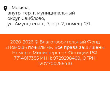
г. Москва,
внутр. тер. г. муниципальный
округ Свиблово,
ул. Амундсена д. 7, стр. 2, помещ. 2/1.
2020-2026 © Благотворительный Фонд
«Помощь пожилым». Все права защищены
Номер в Министерстве Юстиции РФ:
7714017385 ИНН: 9729298409, ОГРН:
1207700266410