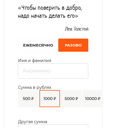
врача, контролируют самочувствие,
«Чтобы поверить в добро,
измеряют артериальное давление,
надо начать делать его»
уровень глюкозы в крови, обрабатывают
раны и пролежни, помогают с
Лев Толстой
выполнением гигиенических процедур.
EЖЕМЕСЯЧНО
РАЗОВО
Питание организовано 5 раз в день.
В свободное время подопечные играют в
Имя и фамилия
настольные игры, помогают по
благоустройству приусадебного участка.
Частыми гостями интерната являются
Сумма в рублях
представители Православной Церкви,
500 ₽
1000 ₽
5000 ₽
10000 ₽
проводят богослужения и тематические
беседы.
Другая сумма