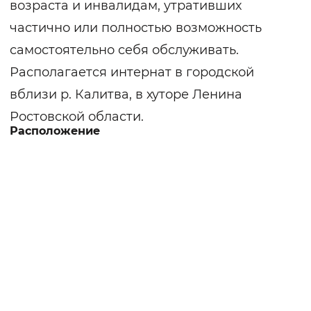
возраста и инвалидам, утративших
частично или полностью возможность
самостоятельно себя обслуживать.
Располагается интернат в городской
вблизи р. Калитва, в хуторе Ленина
Ростовской области.
Расположение
Территория огорожена по периметру,
общая площадь 0,9 га, ведется
круглосуточное видеонаблюдение,
антитеррористическая безопасность
обеспечивается пунктом охраны. Имеются
оборудованные места отдыха,
проживающие высаживают декоративные
цветы. Кроме жилого корпуса на участке