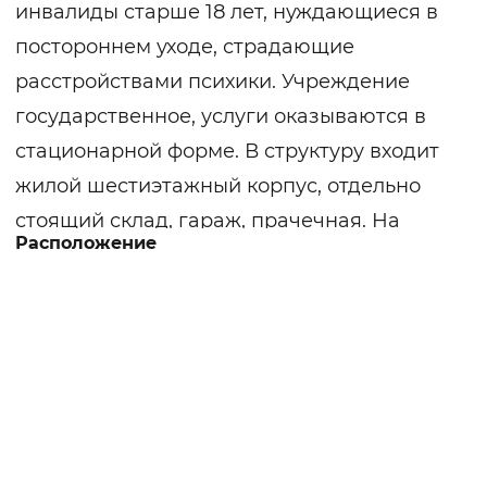
инвалиды старше 18 лет, нуждающиеся в
постороннем уходе, страдающие
расстройствами психики. Учреждение
государственное, услуги оказываются в
стационарной форме. В структуру входит
жилой шестиэтажный корпус, отдельно
стоящий склад, гараж, прачечная. На
Расположение
прилегающей территории имеются
дорожки для скандинавской ходьбы, сад с
плодовыми деревьями, беседка, скамейки,
композиции из природного материала.
При поступлении получатели услуг
находятся в карантинном отделении. В
течение недели выявляются