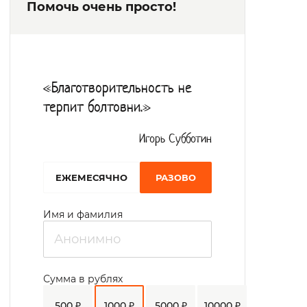
Помочь очень просто!
с противопролежневыми
непромокаемыми матрасами, коляски,
ходунки. В санитарных зонах оборудованы
места для купания маломобильных
«Благотворительность не
граждан. В отделении общего типа
терпит болтовни.»
проживающие вовлекаются в
трудотерапию на приусадебных участках.
Игорь Субботин
Выращивают картофель, овощи, свежую
EЖЕМЕСЯЧНО
РАЗОВО
зелень. Жилые комнаты соответствуют
всем предъявляемым нормам.
Имя и фамилия
Подопечные обеспечиваются средствами
личной гигиены, одеждой, мягким
инвентарем, протезными изделиями.
Сумма в рублях
Для проживающих организовано
500 ₽
1000 ₽
5000 ₽
10000 ₽