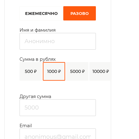
участие в проведении праздников.
Предоставляется бесплатная
EЖЕМЕСЯЧНО
РАЗОВО
юридическая помощь.
Имя и фамилия
Сумма в рублях
500 ₽
1000 ₽
5000 ₽
10000 ₽
Другая сумма
Email