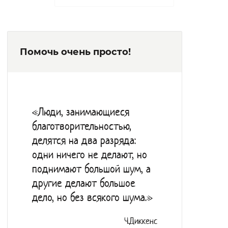
групп инвалидности и протезированием.
За постоянный индивидуальный уход
отвечают постовые медицинские сёстры.
Помочь очень просто!
Работает комната психологической
разгрузки, в которой психолог помогает
постояльцам чувствовать себя лучше за
счет проведения сеансов по избавлению
«Люди, занимающиеся
от тревоги и стресса.
благотворительностью,
Утверждено сезонное, полноценное
делятся на два разряда:
меню, питание пятиразовое.
одни ничего не делают, но
Культурная жизнь интерната
поднимают большой шум, а
включает в себя посещения храмов и
другие делают большое
дело, но без всякого шума.»
библиотеки, экскурсии на природу,
занятия творчеством со специалистами,
Ч.Диккенс