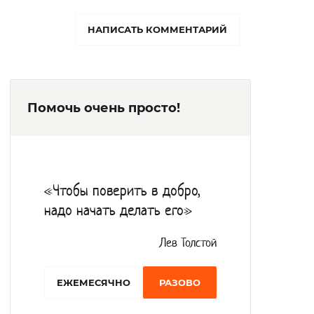
день.
НАПИСАТЬ КОММЕНТАРИЙ
Постояльцы активно принимают участие в
спортивных выездных мероприятиях,
участвуют в конкурсах художественной
Помочь очень просто!
самодеятельности, Трудовую посильную
деятельность пожилые люди и инвалиды
проводят в швейной мастерской,
теплицах. Организованы гончарная
«Чтобы поверить в добро,
мастерская и по валянию шерсти.
надо начать делать его»
Культорганизаторы занимаются с
подопечными музыкой, танцами,
Лев Толстой
фитоживописью, квиллингом, выжиганием
EЖЕМЕСЯЧНО
РАЗОВО
по дереву.