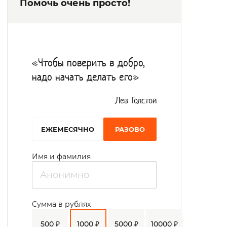
Помочь очень просто!
обострение хронических заболеваний. В
пансионате специально разработанное
для пожилых людей пятиразовое питание.
Кушают проживающие в столовой, либо в
«Чтобы поверить в добро,
комнатах, в зависимости от состояния
надо начать делать его»
здоровья. Аниматорами проводятся
костюмированные представления, мастер-
Лев Толстой
классы по живописи, у постояльцев есть
EЖЕМЕСЯЧНО
РАЗОВО
возможность заниматься любимым хобби
и вести активный образ жизни.
Имя и фамилия
Сумма в рублях
500 ₽
1000 ₽
5000 ₽
10000 ₽