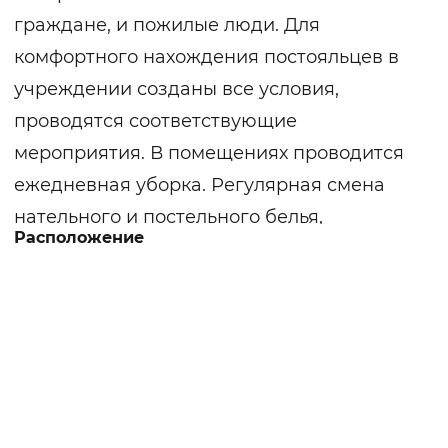
граждане, и пожилые люди. Для
комфортного нахождения постояльцев в
учреждении созданы все условия,
проводятся соответствующие
мероприятия. В помещениях проводится
ежедневная уборка. Регулярная смена
нательного и постельного белья,
Расположение
гигиенические процедуры. Ежегодная
полная медицинская диспансеризация.
Постояльцы размещаются в соответствии
с возрастом, полом и заболеваниям.
Организовано правильное
четырехразовое разнообразное питание.
Маломобильным гражданам еда