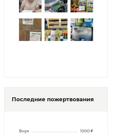
вокальный ансамбль.
Постояльцы посещают театры, городские
праздничные мероприятия. Принимают
участие в спортивных соревнованиях,
выездных экскурсиях.
Территория облагорожена, украшена
зелеными насаждениями. Зоны для отдыха
оборудованы беседками, скамейками.
Последние пожертвования
Внук
1000 ₽