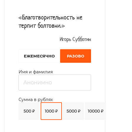
амбулаторно-поликлиническая
медицинская помощь следующими
«Благотворительность не
специалистами: терапевтами, врачом
терпит болтовни.»
функциональной диагностики,
офтальмологом, стоматологом,
Игорь Субботин
клиническим психологом, кардиологом,
EЖЕМЕСЯЧНО
РАЗОВО
психиатром. Под руководством
инструкторов по ЛФК осуществляются
Имя и фамилия
занятия лечебной физкультурой –
индивидуальным и групповым методом. В
социально-медицинскую реабилитацию
Сумма в рублях
проживающих включены физиотерапия и
500 ₽
1000 ₽
5000 ₽
10000 ₽
лечебный массаж.
Для медицинского обслуживания