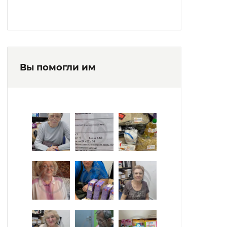
качественным четырехразовым
диетическим питанием. Питание
производится в двух оборудованных
пищеблоках.
Вы помогли им
Для проведения досуга проживающих
служат следующие помещения:
просторный киноконцертный зал,
библиотека с богатым книжным фондом.
На каждом жилом этаже расположены
зимние сады.
В учреждении имеется православная
часовня.
Действуют кружки: «Мягкая игрушка»,
«Флористика», «Настольные игры»,