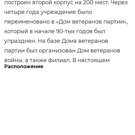
построен второй корпус на 200 мест. Через
четыре года учреждение было
переименовано в «Дом ветеранов партии»,
который в начале 90-тых годов был
упразднен. На базе Дома ветеранов
партии был организован Дом ветеранов
войны, а также филиал. В настоящем
Расположение
статусе существует с 2014 года,
структурных подразделений не имеет. На
постоянное и временное проживание в
учреждение принимаются граждане
пожилого возраста, инвалиды, ветераны.
В двух жилых зданиях квартирного типа
был проведен капитальный ремонт в 2014