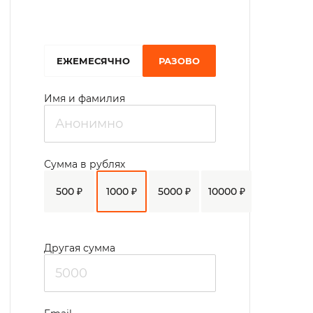
благоустройстве приусадебного участка.
Социальным работником и
культорганизатором организуется
EЖЕМЕСЯЧНО
РАЗОВО
интересный досуг и отдых.
Имя и фамилия
Сумма в рублях
500 ₽
1000 ₽
5000 ₽
10000 ₽
Другая сумма