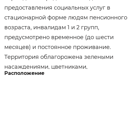
предоставления социальных услуг в
стационарной форме людям пенсионного
возраста, инвалидам 1 и 2 групп,
предусмотрено временное (до шести
месяцев) и постоянное проживание.
Территория облагорожена зелеными
насаждениями, цветниками,
Расположение
прогулочными зонами. Проживающие
могут отдохнуть на лавочках, пить чай и
беседовать в комфортных беседках.
Здание интерната одноэтажное, в котором
размещено четырнадцать жилых комнат,
хозяйственно-административный,
медицинский блок. Процедурный,