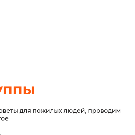
уппы
советы для пожилых людей, проводим
гое