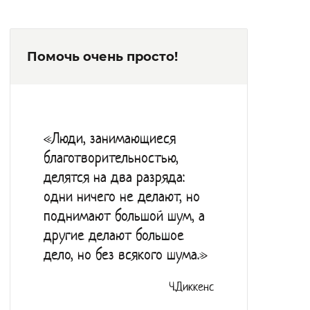
посадочных места. Все жильцы регулярно
осматриваются специалистами, при
Помочь очень просто!
необходимости направляются на
обследование в ЦРБ.
Также в интернате есть парикмахерская и
медицинские средства реабилитации,
«Люди, занимающиеся
включая кресла-коляски и костыли.
благотворительностью,
В учреждении функционирует библиотека,
делятся на два разряда:
регулярно оформляется подписка на
одни ничего не делают, но
журналы. Обновляется мебель и посуда,
поднимают большой шум, а
соблюдаются нормы по одежде и
другие делают большое
дело, но без всякого шума.»
инвентарю. Каждый получатель
социальной услуги обеспечен всем
Ч.Диккенс
необходимым.