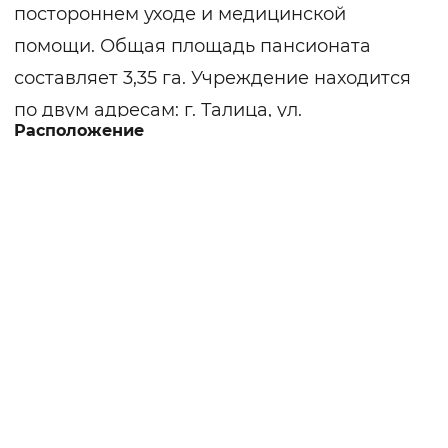
постороннем уходе и медицинской
помощи. Общая площадь пансионата
составляет 3,35 га. Учреждение находится
по двум адресам: г. Талица, ул.
Расположение
Красноармейская, д. 31, где находится
здание администрации, жилой
двухэтажный корпус, спортивная
площадка и хозяйственные постройки. По
адресу г. Талица, ул. Угра, д. 2 а, находится
двухэтажный жилой корпус, гараж и
прачечная. Оба корпуса надежно
огорожены по периметру, вход на
территорию осуществляется через
контроль-пропускной пункт.