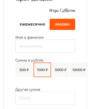
массажном кабинете.
Получатели социальных услуг проходят
Игорь Субботин
реабилитацию в мастерских, на
EЖЕМЕСЯЧНО
РАЗОВО
приусадебном участке расположены
теплицы. Также уборка урожая
Имя и фамилия
производится с применением
сельскохозяйственной техники. Свободное
время подопечные проводят в спортивном
Сумма в рублях
зале. Для просмотра кино и организации
500 ₽
1000 ₽
5000 ₽
10000 ₽
досуга имеется актовый зал на 100 мест.
Проживающие принимают активное
участи в творческих вечерах, участвуют в
Другая сумма
номерах художественной
самодеятельности, занимают призовые