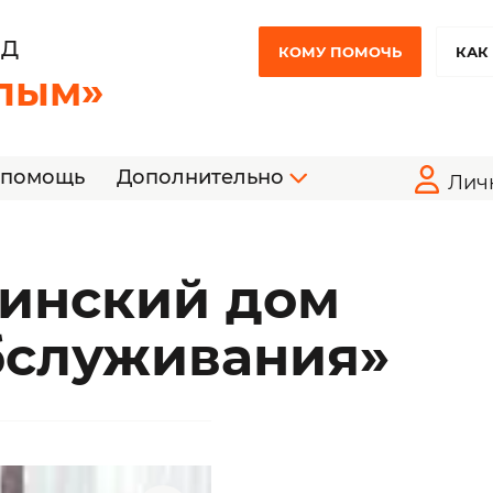
НД
КОМУ ПОМОЧЬ
КАК
лым»
 помощь
Дополнительно
Лич
инский дом
бслуживания»