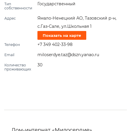
Государственный
Тип
собственности
Ямало-Ненецкий АО, Тазовский р-н,
Адрес
с.Газ-Сале, ул.Школьная 1
Показать на карте
+7 349 402-33-98
Телефон
miloserdye.taz@dszn.yanao.ru
Email
30
Количество
проживающих
Дом-интернат «Милосердие»,