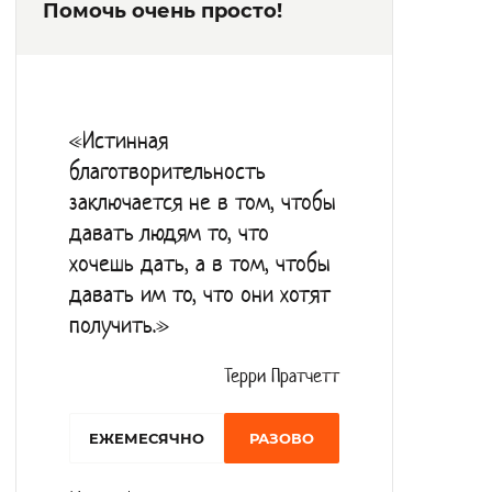
Помочь очень просто!
современным оборудованием и
медикаментами. В случае необходимости
постояльцы госпитализируются в
районную ЦРБ. Особое внимание
«Истинная
уделяется организации питания.
благотворительность
заключается не в том, чтобы
Приготовленная пища готовится из
давать людям то, что
продуктов, соответствующих
хочешь дать, а в том, чтобы
государственному стандарту качества, в
давать им то, что они хотят
меню преобладает молочная продукция,
получить.»
рыба, мясо не жирных сортов, фрукты и
Терри Пратчетт
овощи.
Досуг организовывается исходя из
EЖЕМЕСЯЧНО
РАЗОВО
состояния здоровья и физической
активности подопечных.