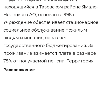
находящийся в Тазовском районе Ямало-
Ненецкого АО, основан в 1998 г.
Учреждение обеспечивает стационарное
социальное обслуживание пожилым
людям и инвалидам за счет
государственного бюджетирования. За
проживание взимается плата в размере
75% от получаемой пенсии. Территория
огорожена по периметру, зоны для пеших
Расположение
прогулок асфальтированы, установлены
лавочки для отдыха, теневой навес.
Жилое здание имеет централизованное
горячее и холодное водоснабжение,
отопление, канализацию. В основном