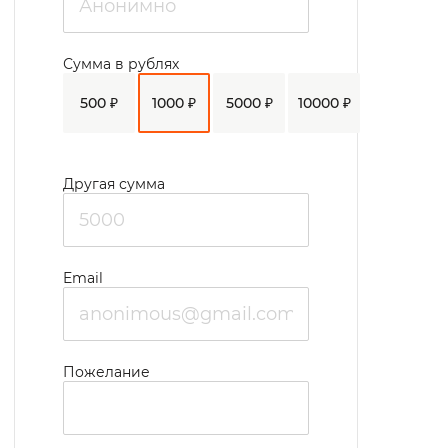
смотрят фильмы в актовом зале. Там же
организуются различные мероприятия:
Сумма в рублях
тематические вечера, концерты,
500 ₽
1000 ₽
5000 ₽
10000 ₽
праздники, вечера отдыха. Есть клуб и
молельная комната. Особую роль отдают
трудотерапии, для которой отведены:
Другая сумма
сапожная, швейная, столярная, слесарная
мастерские, которая осуществляется под
контролем сотрудников, есть возможность
Email
использовать остаточные и приобрести
новые трудовые навыки. Также жильцы
активно принимают участие в
Пожелание
благоустройстве территории интерната.