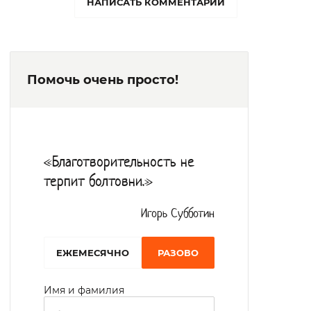
НАПИСАТЬ КОММЕНТАРИЙ
сеансы массажа, занятия с психологом
(индивидуально и в группах). При
необходимости маломобильные граждане
Помочь очень просто!
могут получить соответствующее
оборудование для помощи в
передвижении. В комнатах для
проживания обустроены мебелью,
«Благотворительность не
бытовой техникой, мягким инвентарем.
терпит болтовни.»
Питание сбалансированное,
осуществляется 4 раза в день.
Игорь Субботин
В свободное от процедур и приема пищи
EЖЕМЕСЯЧНО
РАЗОВО
время возможно посещать библиотеку, в
которой собрано 6700 книг, выходить на
Имя и фамилия
прогулки. Еженедельно проживающие