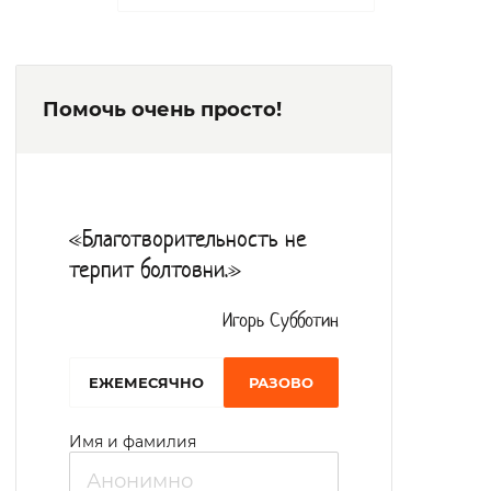
имеются комнаты для обучения навыкам
самообслуживания. Проживающие
получают сбалансированное диетическое
Помочь очень просто!
питание.
Для организации досуговой деятельности
функционирует библиотека, читальный
зал, творческие мастерские, кружки по
«Благотворительность не
интересам, спортивные секции.
терпит болтовни.»
Игорь Субботин
EЖЕМЕСЯЧНО
РАЗОВО
Имя и фамилия