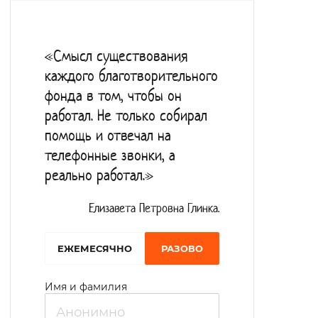
На постоянной основе проводятся
познавательные мастер-классы, читаются
«Смысл существования
лекции, проживающие вовлекаются в
каждого благотворительного
участие в номерах художественной
фонда в том, чтобы он
самодеятельности, устраивают турниры по
работал. Не только собирал
настольным играм.
помощь и отвечал на
телефонные звонки, а
реально работал.»
Елизавета Петровна Глинка.
EЖЕМЕСЯЧНО
РАЗОВО
Имя и фамилия