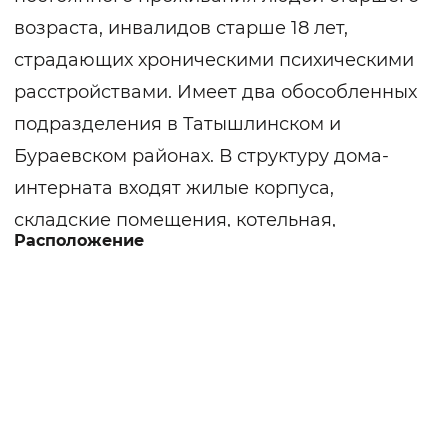
возраста, инвалидов старше 18 лет,
страдающих хроническими психическими
расстройствами. Имеет два обособленных
подразделения в Татышлинском и
Бураевском районах. В структуру дома-
интерната входят жилые корпуса,
складские помещения, котельная,
Расположение
пищеблок со столовой. Территория
асфальтирована, есть зоны
оборудованные зоны отдыха.
Получатели услуг проживают в
комфортных комнатах до четырех человек,
которые укомплектованы набором
необходимой мебели. В холлах