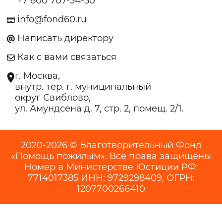
+7 800 707-34-50
info@fond60.ru
Написать директору
Как с вами связаться
г. Москва,
внутр. тер. г. муниципальный
округ Свиблово,
ул. Амундсена д. 7, стр. 2, помещ. 2/1.
2020-2026 © Благотворительный Фонд
«Помощь пожилым». Все права защищены
Номер в Министерстве Юстиции РФ:
7714017385 ИНН: 9729298409, ОГРН:
1207700266410