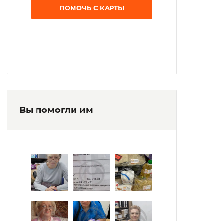
ПОМОЧЬ С КАРТЫ
созданием и выпуском газеты,
посвященной жизни в интернате, также
выходит газета «Литературный вестник».
Организован вокально-инструментальный
ансамбль «Лад», проживающие дают
сольные концерты.
Получатели социальных услуг участвуют в
Вы помогли им
спортивных олимпиадах, играх,
фестивалях, турнирах. Есть своя
спортивная команда «Позитив».
Осуществляются экскурсионные поездки в
разные города.
Интернат располагает огородом и
теплицами. При желании постояльцы