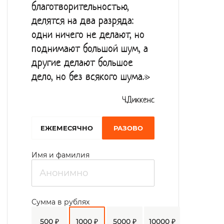
благотворительностью,
медицинские услуги, а также помогают
делятся на два разряда:
пройти социализацию в новой среде,
одни ничего не делают, но
помогают с выполнением санитарно-
поднимают большой шум, а
гигиенических процедур, работают над
другие делают большое
дело, но без всякого шума.»
восстановлением и поддержанием
родственных связей. В интернате
Ч.Диккенс
функционирует молельная комната, где
проживающие встречаются со
EЖЕМЕСЯЧНО
РАЗОВО
священнослужителями, участвуют в
Имя и фамилия
богослужениях.
В качестве досуга проживающие
участвуют в кружках творческой
Сумма в рублях
самодеятельности.
500 ₽
1000 ₽
5000 ₽
10000 ₽