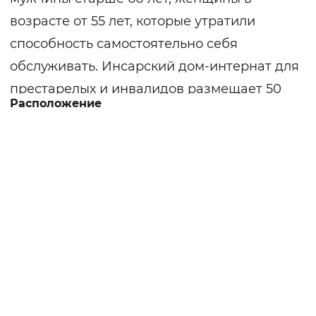
возрасте от 55 лет, которые утратили
способность самостоятельно себя
обслуживать. Инсарский дом-интернат для
престарелых и инвалидов размещает 50
Расположение
человек. В интернате созданы условия для
маломобильных граждан, входные группы
имеют широкие проемы, пандусы,
поручни, в комнатах, санитарных зонах
также имеется вспомогательное
оборудование. Территория благоустроена,
разбиты цветники, композиции из зелени,
садовых фигур, для пеших прогулок и
занятий скандинавской ходьбой есть
асфальтированные пешие зоны.