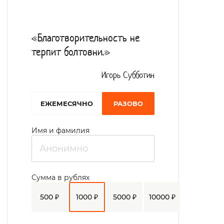
спортивным инвентарем. В нем проводит
занятия учитель физического воспитания.
«Благотворительность не
Медицинское обслуживание реализуется
терпит болтовни.»
в кабинетах массажа и физиотерапии.
Работает кабинет психологической
Игорь Субботин
разгрузки.
EЖЕМЕСЯЧНО
РАЗОВО
Большое количество воспитателей,
педагогов, учителей занимаются
Имя и фамилия
групповым и индивидуальным
воспитанием, обучением постояльцев;
ведут кружковую работу.
Сумма в рублях
Полноценное питание, в том числе
500 ₽
1000 ₽
5000 ₽
10000 ₽
диетическое.
В библиотеке можно почитать и