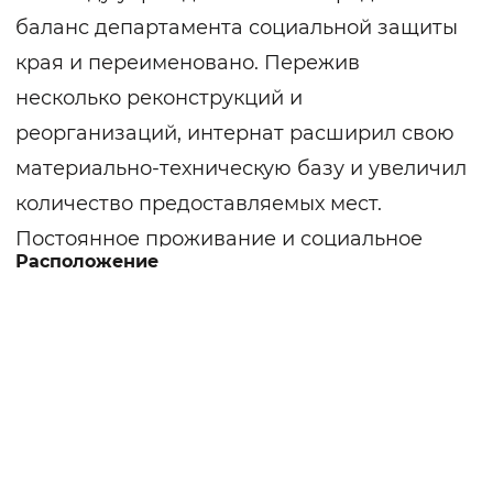
баланс департамента социальной защиты
края и переименовано. Пережив
несколько реконструкций и
реорганизаций, интернат расширил свою
материально-техническую базу и увеличил
количество предоставляемых мест.
Постоянное проживание и социальное
Расположение
обслуживание предоставляется не
способным к полному самообслуживанию
инвалидам 1, 2 групп и пожилым
гражданам, страдающим психическими
хроническими заболеваниями.
В уютных комнатах, оснащенных всем
необходимым, проживают 3 – 4 человека.