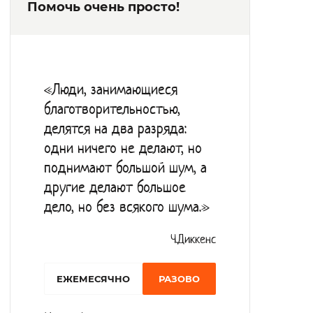
Помочь очень просто!
бытовой, лечебной реабилитации. Условия
проживания соответствуют требованиям,
предъявляемые к психоневрологическим
интернатам. Проживающие
«Люди, занимающиеся
обеспечиваются одеждой и обувью по
благотворительностью,
сезону, постельными принадлежностями,
делятся на два разряда:
жильем, средствами личной гигиены,
одни ничего не делают, но
мебелью для индивидуального
поднимают большой шум, а
пользования. Желающие вовлекаются в
другие делают большое
дело, но без всякого шума.»
трудотерапию в теплицах. В учреждении
функционирует библиотека, тренажерный
Ч.Диккенс
зал, молельная комната, актовый зал для
проведения досуга.
EЖЕМЕСЯЧНО
РАЗОВО