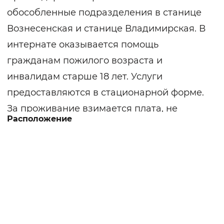
обособленные подразделения в станице
Вознесенская и станице Владимирская. В
интернате оказывается помощь
гражданам пожилого возраста и
инвалидам старше 18 лет. Услуги
предоставляются в стационарной форме.
За проживание взимается плата, не
Расположение
превышающая 75% от получаемой пенсии.
Территория огорожена по периметру,
облагорожена зелеными насаждениями,
цветочными клумбами, беседками и
лавочками для отдыха. Здания
соответствуют требованиям техники
безопасности, санитарно-гигиеническим