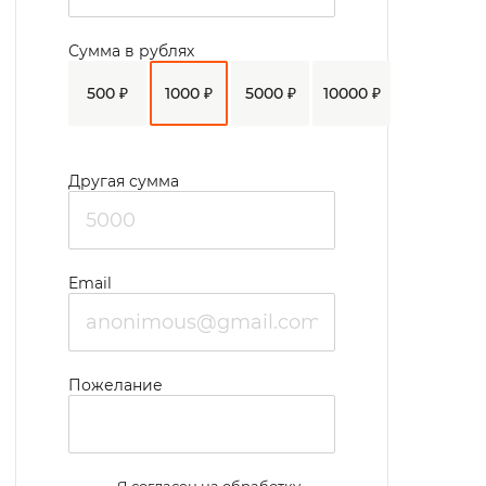
актовом зале, участвуют в онлайн-
Сумма в рублях
конференциях, увлекаются виртуальным
500 ₽
1000 ₽
5000 ₽
10000 ₽
туризмом. На постоянной основе
проводятся встречи с казачьими классами,
проводятся викторины по знанию истории
Другая сумма
казачества на Кубани.
Email
Пожелание