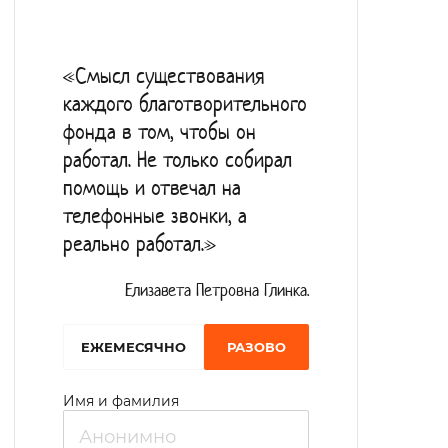
Лежачие пациенты получают
необходимый специализированный
«Смысл существования
медицинский инвентарь, круглосуточную
каждого благотворительного
медицинскую помощь, обеспечиваются
фонда в том, чтобы он
подгузниками и перевязочным
работал. Не только собирал
материалом. В интернате организовано
помощь и отвечал на
сбалансированное диетическое питание.
телефонные звонки, а
реально работал.»
Для оказания социально-педагогический,
трудовых услуг в учреждении работает
Елизавета Петровна Глинка.
сенсорная комната, компьютерный класс.
Для улучшения коммуникативных навыков
EЖЕМЕСЯЧНО
РАЗОВО
подопечные принимают участие в
Имя и фамилия
номерах художественной
самодеятельности, слушают лекции в