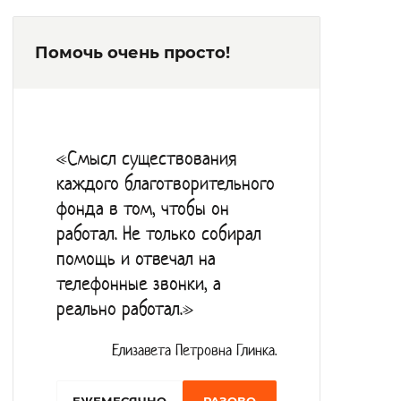
неспособен к самообслуживанию, Им
Помочь очень просто!
также оказывается помощь в приёме
пищи.
Проводятся все необходимые для
сохранения здоровья проживающих в
«Смысл существования
интернате процедуры: измерение
каждого благотворительного
температуры тела и артериального
фонда в том, чтобы он
давления, контроль приема лекарств,
работал. Не только собирал
инъекции по назначению врача,
помощь и отвечал на
оздоровительная гимнастика, занятия
телефонные звонки, а
реально работал.»
адаптивной физкультурой, прогулки.
В рамках получения социально-
Елизавета Петровна Глинка.
педагогических услуг постояльцы
проходят диагностику и консультирование,