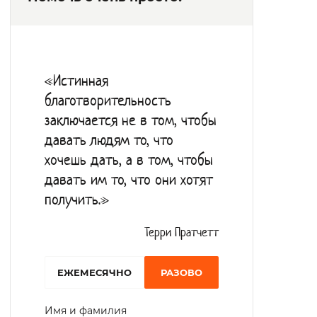
подгузники, медикаменты, протезы,
средства реабилитации. Подопечные
получают полноценное сбалансированное
«Истинная
питание четыре раза в день.
благотворительность
Холлы оборудованы мягкой мебелью для
заключается не в том, чтобы
проведения досуга и просмотра
давать людям то, что
телевизора. В актовом зале проходят
хочешь дать, а в том, чтобы
концерты, музыкальные вечера, занятия с
давать им то, что они хотят
получить.»
психологом. Желающие оказывают
посильную трудовую помощь в
Терри Пратчетт
благоустройстве территории.
EЖЕМЕСЯЧНО
РАЗОВО
Имя и фамилия