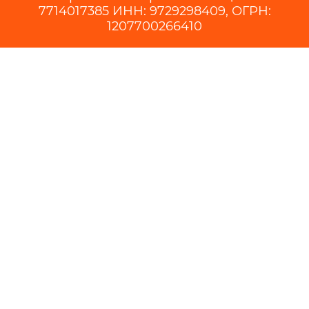
7714017385 ИНН: 9729298409, ОГРН:
1207700266410