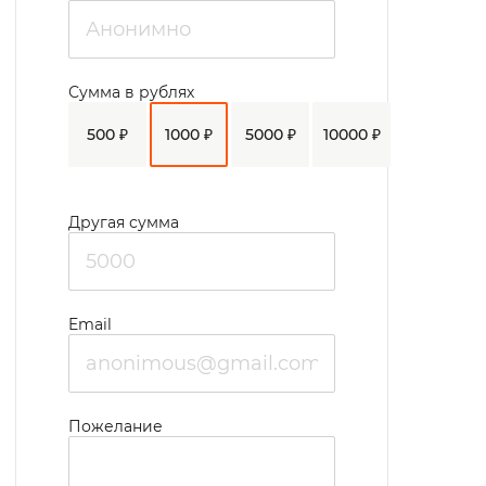
праздники.
Работает швейная мастерская.
Сумма в рублях
В интернате своя прачечная, газовая
500 ₽
1000 ₽
5000 ₽
10000 ₽
котельная, баня. На территории имеется
летняя веранда.
Для перевозки постояльцев интерната в
Другая сумма
медицинские, образовательные
организации и для участия в
социокультурных мероприятиях
Email
используется собственный транспорт
учреждения. В автопарке учреждения 1
микроавтобус, 2 санитарные машины и 1
Пожелание
«Газель-фермер».
Организуются ритуальные услуги.