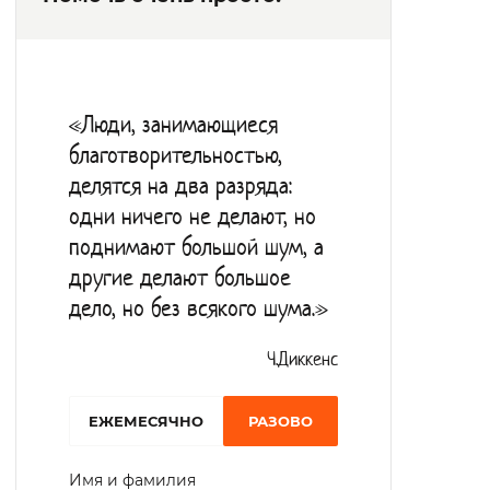
Ежедневно производится медицинский
обход, по утрам - зарядка.
Питание в учреждении четырёхразовое.
«Люди, занимающиеся
Постояльцы имеют возможность
благотворительностью,
пользоваться телевизорами,
делятся на два разряда:
компьютерами с выходом в интернет,
одни ничего не делают, но
домашними кинотеатрами и
поднимают большой шум, а
музыкальными центрами. К их услугам –
другие делают большое
дело, но без всякого шума.»
библиотека с богатым книжным фондом.
Действуют кружки по интересам под
Ч.Диккенс
руководством опытных психолога и
педагога-организатора. Организуются
EЖЕМЕСЯЧНО
РАЗОВО
экскурсии, посещение выставок, концерты
Имя и фамилия
художественной самодеятельности,