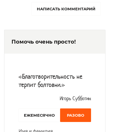
возрасту и состоянию здоровья
НАПИСАТЬ КОММЕНТАРИЙ
подопечных.
Профессиональный уход за пожилыми
людьми требует не только знаний и
Помочь очень просто!
навыков, но и внимания, терпения, а также
высоких морально-нравственных качеств
от медицинских и социальных работников.
За годы существования дома-интерната
«Благотворительность не
его услугами воспользовались около 300
терпит болтовни.»
человек, каждый из которых имел свою
уникальную жизненную историю.
Игорь Субботин
Для обеспечения комфортного
EЖЕМЕСЯЧНО
РАЗОВО
проживания проживают пожилые люди в
одно и двухместных комнатах. Санитарные
Имя и фамилия