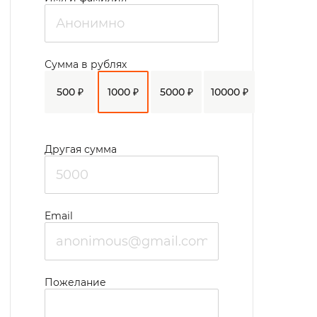
зоны оборудованы ванной комнатой,
душевыми кабинами, туалетами. В
учреждении имеется круглосуточный
Сумма в рублях
медицинский пост, ведется ежедневный
500 ₽
1000 ₽
5000 ₽
10000 ₽
мониторинг состояния здоровья
проживающих.
С целью духовного развития и
Другая сумма
приобщения к православной культуре на
территории дома-интерната открыт
домовой храм Ксении Петербуржской.
Email
Регулярно проводятся богослужения и
церковные обряды, доступные для всех
проживающих.
Пожелание
Понимая важность культурного