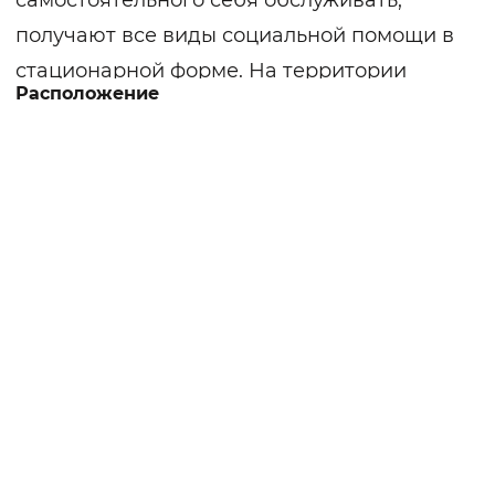
самостоятельного себя обслуживать,
получают все виды социальной помощи в
стационарной форме. На территории
Расположение
интерната кроме жилого корпуса
расположена баня, фруктовый сад, летние
беседки.
Получатели социальных услуг проживают
в комнатах до трех человек. В каждой
комнате есть индивидуальный санузел,
набор необходимой мебели.
Водоснабжение централизованное,
круглый год учреждение обеспечено
горячей и холодной водой. Проживающие
обеспечиваются комплексом