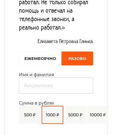
предоставляются печенье, свежая
работал. Не только собирал
выпечка. На праздники, дни рождения
помощь и отвечал на
готовится праздничный стол.
телефонные звонки, а
реально работал.»
Дом-интернат имеет укомплектованную
библиотеку на любой вкус. По желанию
Елизавета Петровна Глинка.
активные проживающие могут помогать в
теплице, выращивать овощи.
EЖЕМЕСЯЧНО
РАЗОВО
Имя и фамилия
Сумма в рублях
500 ₽
1000 ₽
5000 ₽
10000 ₽