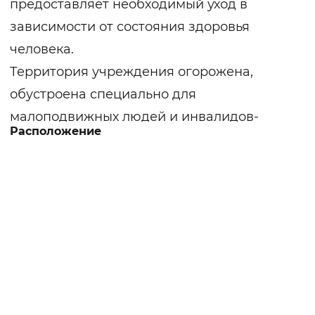
предоставляет необходимый уход в
зависимости от состояния здоровья
человека.
Территория учреждения огорожена,
обустроена специально для
малоподвижных людей и инвалидов-
Расположение
колясочников. Имеется своя парковая
зона, которая густо засажена деревьями.
Подъездная дорога к учреждению
заасфальтирована. Интернат имеет три
корпуса, первый корпус (основной)
состоит из 5 этажей, и располагает в себе
кабинеты администрации, промышленные
склады, во втором корпусе располагается