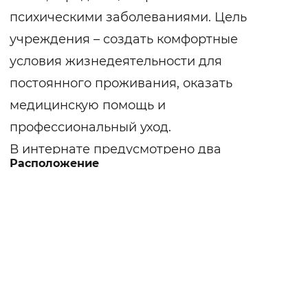
психическими заболеваниями. Цель
учреждения – создать комфортные
условия жизнедеятельности для
постоянного проживания, оказать
медицинскую помощь и
профессиональный уход.
В интернате предусмотрено два
Расположение
отделения «Милосердие» и три отделения
общего типа. В отделение «Милосердия»
располагают тяжелобольных граждан,
которые обеспечиваются всесторонней
помощью санитарок и медицинских
сестер.
К услугам проживающих два жилых