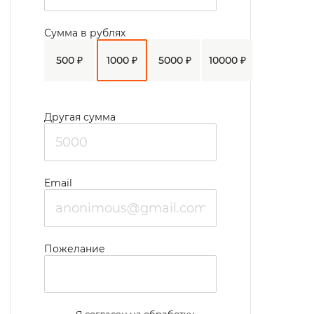
мероприятий используется дом культуры с
Сумма в рублях
концертным залом.
500 ₽
1000 ₽
5000 ₽
10000 ₽
В доме культуры также есть бильярд,
музыкальные инструменты, комната
отдыха, библиотека. Там же организована
Другая сумма
кружковая деятельность: кружок
рисования, плетение бисером, вязание,
моделирование из бумаги, лепка из
Email
пластилина и теста, работа с природным
материалом и другие.
В интернате основан трудовой коллектив
Пожелание
провожающих.
Учреждению принадлежит пекарня. Есть
парикмахерская.