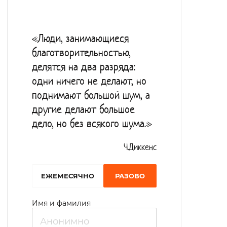
занятия с проживающими, направленные
на развитие коммуникационной культуры
«Люди, занимающиеся
поведения и формирование навыков
благотворительностью,
саморегуляции.
делятся на два разряда:
В учреждении работают воспитатели,
одни ничего не делают, но
которые ведут занятия по арт-терапии,
поднимают большой шум, а
мастер-классы. Получатели социальных
другие делают большое
дело, но без всякого шума.»
услуг принимают участие в работе
лечебно-производственных мастерских.
Ч.Диккенс
Четырехразовое питание. Для лиц,
нуждающихся в диете, организуется
EЖЕМЕСЯЧНО
РАЗОВО
диетическое питание, которое
Имя и фамилия
назначается врачом.
Для проведения культурно-массовых