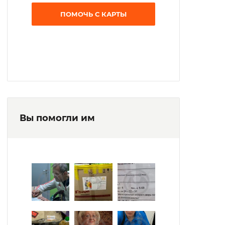
Таблички по Брайлю установлены рядом
ПОМОЧЬ С КАРТЫ
со всеми важными жилищными
объектами.
Питание предоставляется 4 раз в день.
Учреждение сотрудничает с
волонтерскими организациями. Каждый
месяц в интернат приходят волонтеры-
парикмахеры, делают стрижки, бреют
Вы помогли им
постояльцев.
В свободное время постояльцы проводят в
творческой мастерской. Жильцы рисуют,
изготавливают поделки, занимаются
оригами и квиллингом. Открыта «Школа
ухода», которая учит пожилых и инвалидов