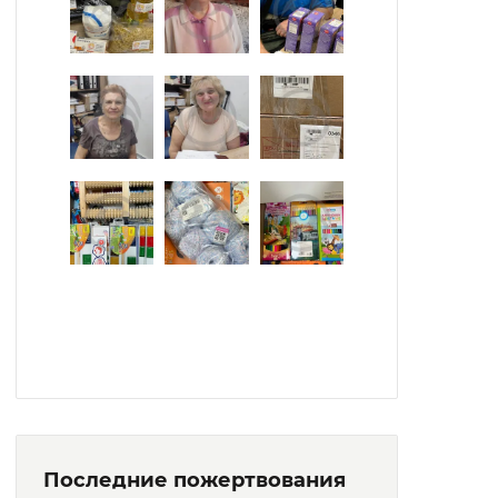
простым навыкам самообслуживания.
Люди с проблемами зрения
обеспечиваются плеерами, и в досуговое
время слушают аудиокниги и
аудиоспектакли.
Работает тренажерный зал.
В рамках трудотерапии и досуговой жизни
жильцы занимаются работой на садовых
участках, выращивают цветы и овощные
культуры.
Прилегающая территория подходит для
занятий по скандинавской ходьбе,
спокойных прогулок и отдыха на свежем
воздухе. Есть лавочки.
Последние пожертвования