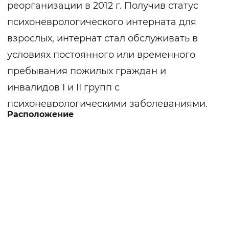
реорганизации в 2012 г. Получив статус
психоневрологического интерната для
взрослых, интернат стал обслуживать в
условиях постоянного или временного
пребывания пожилых граждан и
инвалидов I и II групп с
психоневрологическими заболеваниями.
Расположение
Интернат располагается в двухэтажном
кирпичном корпусе. Вокруг – парковая
зона с клумбами, зелёными
насаждениями, аллеями для прогулок и
скамейками. Постояльцы обеспечиваются
одеждой и обувью, нательным и
постельным бельём. Комнаты для