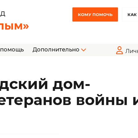
НД
КОМУ ПОМОЧЬ
КАК
лым»
 помощь
Дополнительно
Лич
дский дом-
етеранов войны 